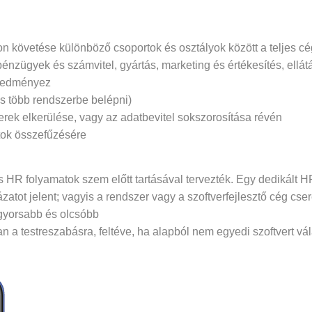
követése különböző csoportok és osztályok között a teljes cé
nzügyek és számvitel, gyártás, marketing és értékesítés, ellá
eredményez
s több rendszerbe belépni)
rek elkerülése, vagy az adatbevitel sokszorosítása révén
atok összefűzésére
és HR folyamatok szem előtt tartásával tervezték. Egy dedikált
zatot jelent; vagyis a rendszer vagy a szoftverfejlesztő cég 
 gyorsabb és olcsóbb
 a testreszabásra, feltéve, ha alapból nem egyedi szoftvert vál