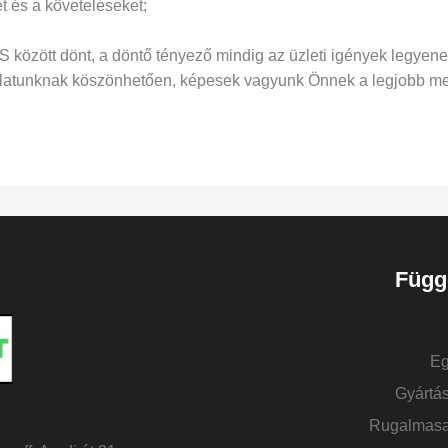
t és a követeléseket;
között dönt, a döntő tényező mindig az üzleti igények legyene
orlatunknak köszönhetően, képesek vagyunk Önnek a legjobb me
Függ
Eg
Gyártás
Rugalmasan 