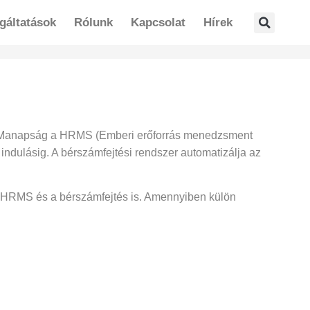
gáltatások
Rólunk
Kapcsolat
Hírek
olt. Manapság a HRMS (Emberi erőforrás menedzsment
 indulásig. A bérszámfejtési rendszer automatizálja az
 a HRMS és a bérszámfejtés is. Amennyiben külön