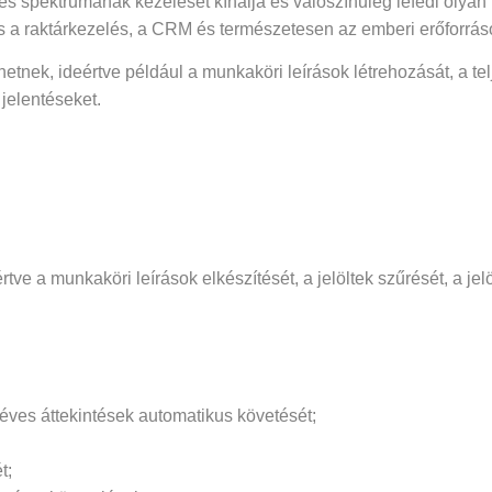
jes spektrumának kezelését kínálja és valószínűleg lefedi olyan 
 és a raktárkezelés, a CRM és természetesen az emberi erőforrás
etnek, ideértve például a munkaköri leírások létrehozását, a t
jelentéseket.
ve a munkaköri leírások elkészítését, a jelöltek szűrését, a jel
éves áttekintések automatikus követését;
t;