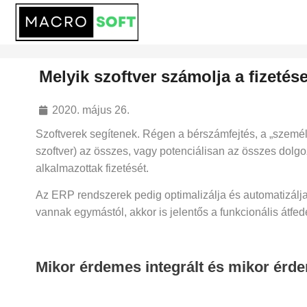
Melyik szoftver számolja a fizeté
2020. május 26.
Szoftverek segítenek. Régen a bérszámfejtés, a „szemé
szoftver) az összes, vagy potenciálisan az összes dolgoz
alkalmazottak fizetését.
Az ERP rendszerek pedig optimalizálja és automatizálj
vannak egymástól, akkor is jelentős a funkcionális átfed
Mikor érdemes integrált és mikor érd