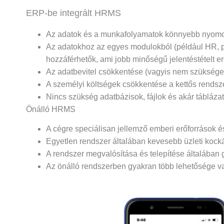
ERP-be integrált HRMS
Az adatok és a munkafolyamatok könnyebb nyomon 
Az adatokhoz az egyes modulokból (például HR, pé
hozzáférhetők, ami jobb minőségű jelentéstételt 
Az adatbevitel csökkentése (vagyis nem szüksége
A személyi költségek csökkentése a kettős rendsze
Nincs szükség adatbázisok, fájlok és akár tábláz
Önálló HRMS
A cégre speciálisan jellemző emberi erőforrások 
Egyetlen rendszer általában kevesebb üzleti kocká
A rendszer megvalósítása és telepítése általában
Az önálló rendszerben gyakran több lehetősége van