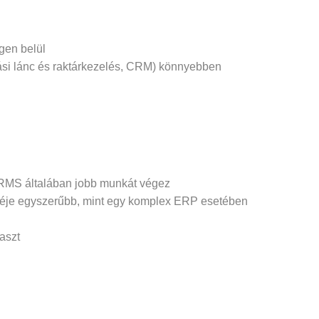
gen belül
tási lánc és raktárkezelés, CRM) könnyebben
 HRMS általában jobb munkát végez
cseréje egyszerűbb, mint egy komplex ERP esetében
aszt