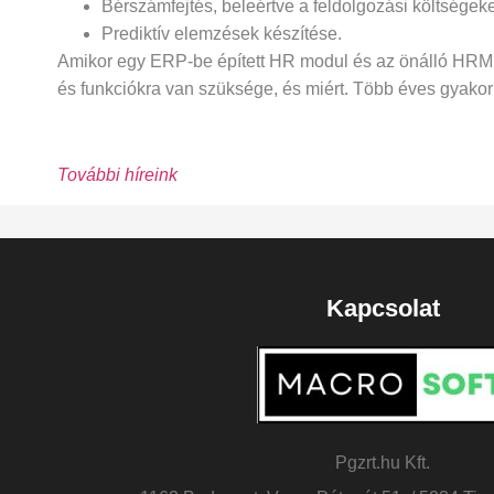
Bérszámfejtés, beleértve a feldolgozási költségeke
Prediktív elemzések készítése.
Amikor egy ERP-be épített HR modul és az önálló HRMS 
és funkciókra van szüksége, és miért. Több éves gyak
További híreink
Kapcsolat
Pgzrt.hu Kft.