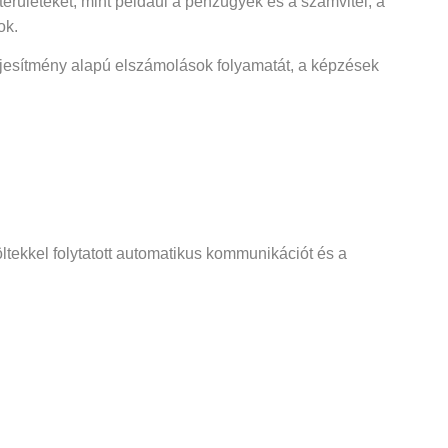
területeket, mint például a pénzügyek és a számvitel, a
ok.
eljesítmény alapú elszámolások folyamatát, a képzések
öltekkel folytatott automatikus kommunikációt és a