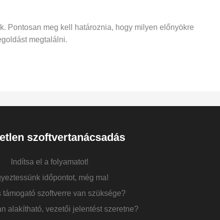
k. Pontosan meg kell határoznia, hogy milyen előnyökre
goldást megtalálni.
etlen szoftvertanácsadás
Indítsa el a folyamatot!
yeztessünk időpontot, még ma!
 támogató szoftverre van szüksége?
alakítható, vezetői jelentést szeretne?