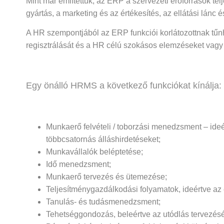
Mint már említettük, az ERP a szervezeti erőforrások tel
gyártás, a marketing és az értékesítés, az ellátási lánc
A HR szempontjából az ERP funkciói korlátozottnak tűnh
regisztrálását és a HR célú szokásos elemzéseket vagy 
Egy önálló HRMS a következő funkciókat kínálja:
Munkaerő felvételi / toborzási menedzsment – ideért
többcsatornás álláshirdetéseket;
Munkavállalók beléptetése;
Idő menedzsment;
Munkaerő tervezés és ütemezése;
Teljesítménygazdálkodási folyamatok, ideértve az 
Tanulás- és tudásmenedzsment;
Tehetséggondozás, beleértve az utódlás tervezésé