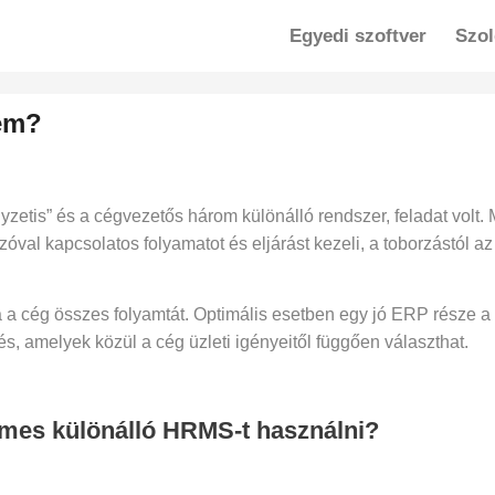
Egyedi szoftver
Szol
sem?
lyzetis” és a cégvezetős három különálló rendszer, feladat v
óval kapcsolatos folyamatot és eljárást kezeli, a toborzástól az
a a cég összes folyamtát. Optimális esetben egy jó ERP része
és, amelyek közül a cég üzleti igényeitől függően választhat.
emes különálló HRMS-t használni?