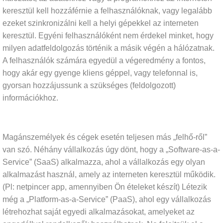
keresztül kell hozzáférnie a felhasználóknak, vagy legalább
ezeket szinkronizálni kell a helyi gépekkel az interneten
keresztül. Egyéni felhasználóként nem érdekel minket, hogy
milyen adatfeldolgozás történik a másik végén a hálózatnak.
A felhasználók számára egyedül a végeredmény a fontos,
hogy akár egy gyenge kliens géppel, vagy telefonnal is,
gyorsan hozzájussunk a szükséges (feldolgozott)
információkhoz.
Magánszemélyek és cégek esetén teljesen más „felhő-ről”
van szó. Néhány vállalkozás úgy dönt, hogy a „Software-as-a-
Service” (SaaS) alkalmazza, ahol a vállalkozás egy olyan
alkalmazást használ, amely az interneten keresztül működik.
(Pl: netpincer app, amennyiben Ön ételeket készít) Létezik
még a „Platform-as-a-Service” (PaaS), ahol egy vállalkozás
létrehozhat saját egyedi alkalmazásokat, amelyeket az