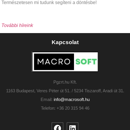
Természetesen mi tudunk segíteni a döntésbe!
További híreink
Kapcsolat
Pgzrt.hu Kft.
1163 Budapest, Veres Péter út 51. / 5234 Tiszaroff, Aradi út 31.
Email:
info@macrosoft.hu
Telefon: +36 20 315 94 46