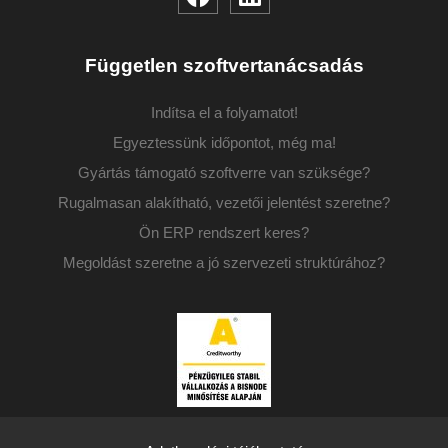
Független szoftvertanácsadás
Indítsa el a folyamatot!
Egyeztessünk időpontot, még ma!
Gyártás támogató szoftverre van szüksége?
Rugalmasan alakítható, vezetői jelentést szeretne?
Ön ERP rendszert keres?
Megoldást szeretne a jó szervezeti struktúrához?