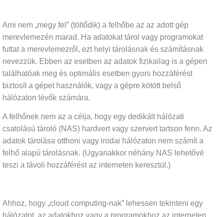
Ami nem „megy fel” (töltődik) a felhőbe az az adott gép
merevlemezén marad. Ha adatokat tárol vagy programokat
futtat a merevlemezről, ezt helyi tárolásnak és számításnak
nevezzük. Ebben az esetben az adatok fizikailag is a gépen
találhatóak meg és optimális esetben gyors hozzáférést
biztosít a gépet használók, vagy a gépre kötött belső
hálózaton lévők számára.
A felhőnek nem az a célja, hogy egy dedikált hálózati
csatolású tároló (NAS) hardvert vagy szervert tartson fenn. Az
adatok tárolása otthoni vagy irodai hálózaton nem számít a
felhő alapú tárolásnak. (Ugyanakkor néhány NAS lehetővé
teszi a távoli hozzáférést az interneten keresztül.)
Ahhoz, hogy „cloud computing-nak” lehessen tekinteni egy
hálózatot, az adatokhoz vagy a programokhoz az interneten