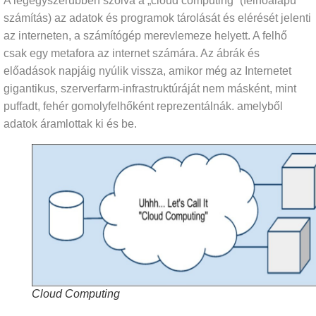
A legegyszerűbben szólva a „cloud computing” (felhőalapú
számítás) az adatok és programok tárolását és elérését jelenti
az interneten, a számítógép merevlemeze helyett. A felhő
csak egy metafora az internet számára. Az ábrák és
előadások napjáig nyúlik vissza, amikor még az Internetet
gigantikus, szerverfarm-infrastruktúráját nem másként, mint
puffadt, fehér gomolyfelhőként reprezentálnák. amelyből
adatok áramlottak ki és be.
Cloud Computing