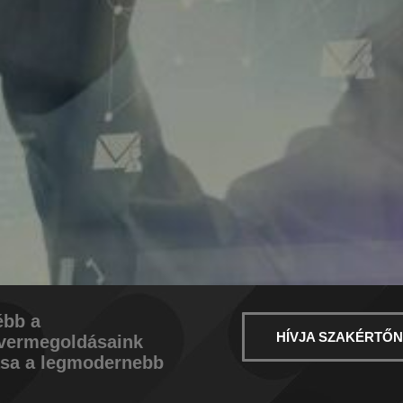
 szoftver
ébb a
HÍVJA SZAKÉRTŐN
ftvermegoldásaink
ása a legmodernebb