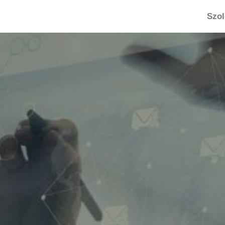
Egyedi szoftver
Szol