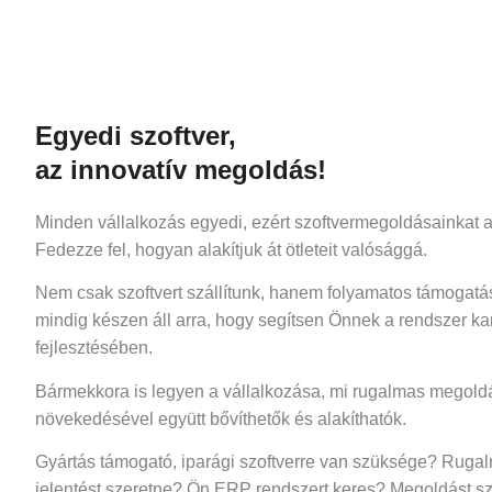
Egyedi szoftver,
az innovatív megoldás!
Minden vállalkozás egyedi, ezért szoftvermegoldásainkat a
Fedezze fel, hogyan alakítjuk át ötleteit valósággá.
Nem csak szoftvert szállítunk, hanem folyamatos támogatás
mindig készen áll arra, hogy segítsen Önnek a rendszer k
fejlesztésében.
Bármekkora is legyen a vállalkozása, mi rugalmas megold
növekedésével együtt bővíthetők és alakíthatók.
Gyártás támogató, iparági szoftverre van szüksége? Rugal
jelentést szeretne? Ön ERP rendszert keres? Megoldást sze