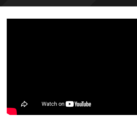
megol
Az Ön növekedése, a mi si
az Ön üzleti céljait támo
IT MEGOLDÁS TERVEZŐ