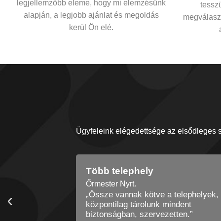
legjellemzőbb eleme, hogy mi elemzésünk
tessz
alapján, a legjobb ajánlat és megoldás
megválaszo
kerül Ön elé.
Ügyfeleink elégedettsége az elsődleges s
Hatékony folyamatok
3DHistech Kft.
telephelyek, és
„Ami régen fél napos munka volt, az
indent
most percek alatt megvan, tudunk 
tten.”
értelmesebbre koncentrálni.”