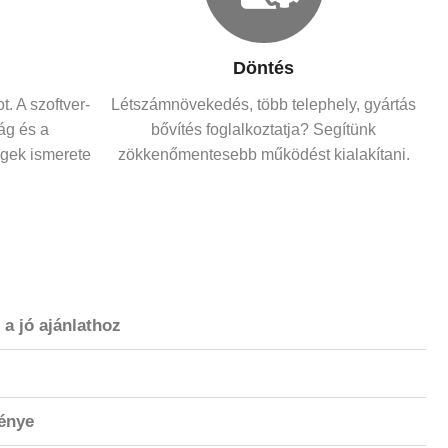
Döntés
t. A szoftver-
Létszámnövekedés, több telephely, gyártás
ág és a
bővítés foglalkoztatja? Segítünk
gek ismerete
zökkenőmentesebb működést kialakítani.
 a jó ajánlathoz
énye