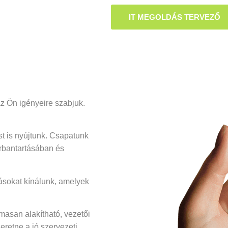
IT MEGOLDÁS TERVEZŐ
z Ön igényeire szabjuk.
t is nyújtunk. Csapatunk
arbantartásában és
ásokat kínálunk, amelyek
masan alakítható, vezetői
retne a jó szervezeti