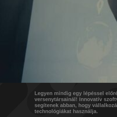
Egyedi
Legyen mindig egy lépéssel előr
versenytársainál! Innovatív szo
segítenek abban, hogy vállalkoz
technológiákat használja.