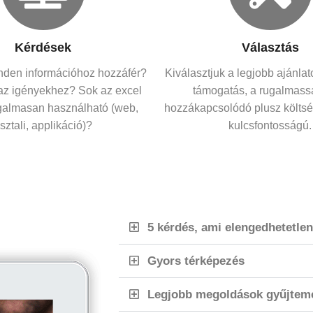
Kérdések
Választás
nden információhoz hozzáfér?
Kiválasztjuk a legjobb ajánlato
 az igényekhez? Sok az excel
támogatás, a rugalmass
galmasan használható (web,
hozzákapcsolódó plusz költsé
sztali, applikáció)?
kulcsfontosságú.
5 kérdés, ami elengedhetetlen
Gyors térképezés
Legjobb megoldások gyűjtem