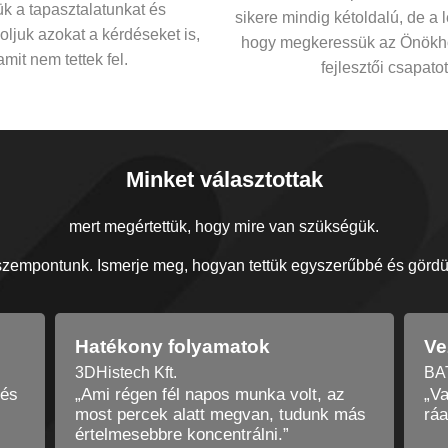
ük a tapasztalatunkat és
sikere mindig kétoldalú, de a 
ljuk azokat a kérdéseket is,
hogy megkeressük az Önökh
amit nem tettek fel.
fejlesztői csapatot
Minket választottak
mert megértettük, hogy mire van szükségük.
zempontunk. Ismerje meg, hogyan tettük egyszerűbbé és gördül
Vezetői adatok
Sz
BATZ Kft.
NAS
„Vannak vezetői kimutatások és
„K
más
ráadásul egy gombnyomásra.”
így
szo