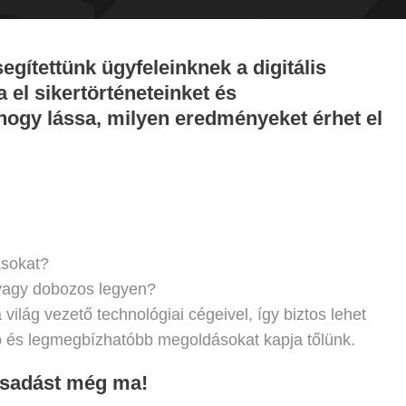
gítettünk ügyfeleinknek a digitális
 el sikertörténeteinket és
, hogy
hogy lássa, milyen eredményeket érhet el
sokkal.
ásokat?
vagy dobozos legyen?
világ vezető technológiai cégeivel, így biztos lehet
b és legmegbízhatóbb megoldásokat kapja tőlünk.
csadást még ma!