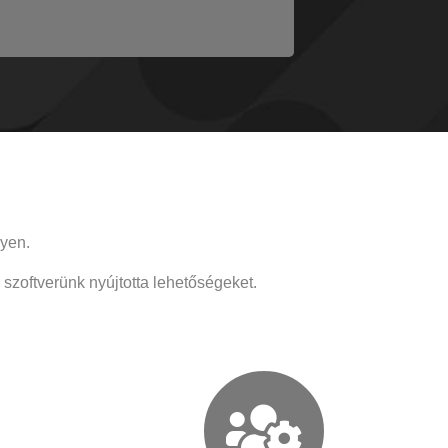
várakozási idő a
régen.”
lyen.
szoftverünk nyújtotta lehetőségeket.