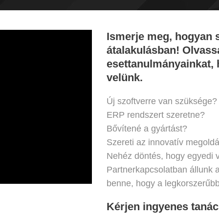
dások
Ismerje meg, hogyan se
átalakulásban! Olvassa
kerünk. Csapatunk elkötelezett amellett
esettanulmányainkat, 
gassa személyre szabott szoftvermegoldá
velünk.
Új szoftverre van szüksége?
ERP rendszert szeretne?
Bővítené a gyártást?
Szereti az innovatív megold
Nehéz döntés, hogy egyedi 
Partnerkapcsolatban állunk a 
benne, hogy a legkorszerűb
Kérjen ingyenes taná