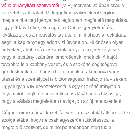
vállalatirányítási szoftverből
, (VIR) melynek valóban csak a
képzelet szab határt. Mi független szakértőként segítünk
megtalálni a cég igényeinek legjobban megfelelő megoldást.
Egy példával élve, elnavigáljuk Önt az igényfelmérés,
kiválasztás és a megvalósítás útján, mint ahogy a révkalauz
segíti a kapitányt egy adott vízi útvonalon, különösen olyan
helyeken, ahol a vízi viszonyok bonyolultak, veszélyesek
vagy a kapitány számára ismeretlenek lehetnek. A hajót
továbbra is a kapitány vezeti, és a szakértő segítségével
gondoskodik róla, hogy a hajó, annak a rakománya vagy
utasai és a személyzet is biztonságosan haladjon a vizeken.
Ugyanígy a VIR bevezetésénél is egy szakértő irányítja a
folyamatot, segít a rendszer kiválasztásában és biztosítja,
hogy a vállalat megfelelően navigáljon az új rendszer felé.
Cégünk munkatársai közel tíz éves tapasztalatát állítjuk az Ön
szolgálatába, hogy ne csak egyszerűen „kiválassza” a
megfelelő szoftvert, de minél pontosabban meg tudja