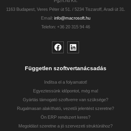
Pgzrt.hu Kft.
1163 Budapest, Veres Péter út 51. / 5234 Tiszaroff, Aradi út 31.
Email:
info@macrosoft.hu
Telefon: +36 20 315 94 46
Független szoftvertanácsadás
Indítsa el a folyamatot!
Egyeztessünk időpontot, még ma!
Gyártás támogató szoftverre van szüksége?
Rugalmasan alakítható, vezetői jelentést szeretne?
Ön ERP rendszert keres?
Megoldást szeretne a jó szervezeti struktúrához?