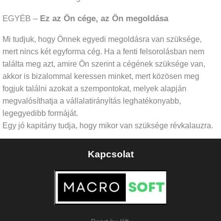
EGYÉB –
Ez az Ön cége, az Ön megoldása
Mi tudjuk, hogy Önnek egyedi megoldásra van szüksége,
mert nincs két egyforma cég. Ha a fenti felsorolásban nem
találta meg azt, amire Ön szerint a cégének szüksége van,
akkor is bizalommal keressen minket, mert közösen meg
fogjuk találni azokat a szempontokat, melyek alapján
megvalósíthatja a vállalatirányítás leghatékonyabb,
legegyedibb formáját.
Egy jó kapitány tudja, hogy mikor van szüksége révkalauzra.
Kapcsolat