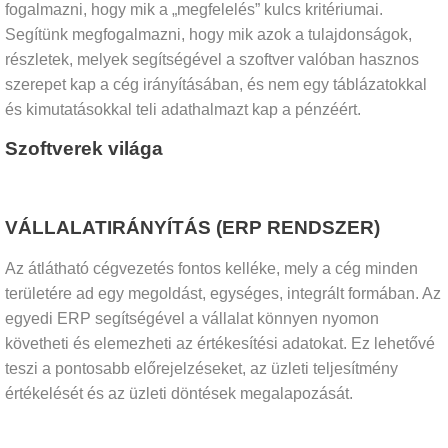
fogalmazni, hogy mik a „megfelelés” kulcs kritériumai.
Segítünk megfogalmazni, hogy mik azok a tulajdonságok,
részletek, melyek segítségével a szoftver valóban hasznos
szerepet kap a cég irányításában, és nem egy táblázatokkal
és kimutatásokkal teli adathalmazt kap a pénzéért.
Szoftverek világa
VÁLLALATIRÁNYÍTÁS (ERP RENDSZER)
Az átlátható cégvezetés fontos kelléke, mely a cég minden
területére ad egy megoldást, egységes, integrált formában. Az
egyedi ERP segítségével a vállalat könnyen nyomon
követheti és elemezheti az értékesítési adatokat. Ez lehetővé
teszi a pontosabb előrejelzéseket, az üzleti teljesítmény
értékelését és az üzleti döntések megalapozását.