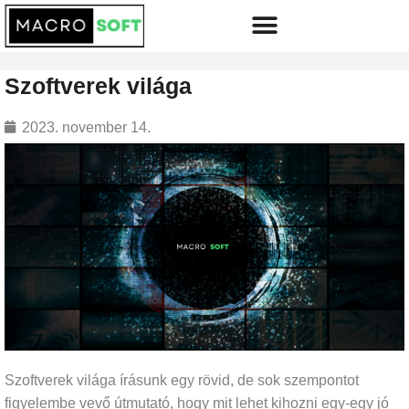
Szoftverek világa
2023. november 14.
Szoftverek világa írásunk egy rövid, de sok szempontot
figyelembe vevő útmutató, hogy mit lehet kihozni egy-egy jó