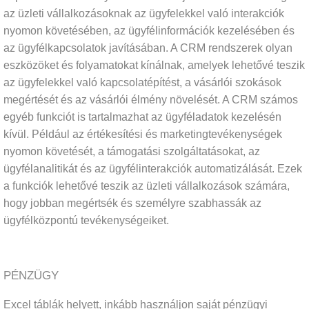
az üzleti vállalkozásoknak az ügyfelekkel való interakciók
nyomon követésében, az ügyfélinformációk kezelésében és
az ügyfélkapcsolatok javításában. A CRM rendszerek olyan
eszközöket és folyamatokat kínálnak, amelyek lehetővé teszik
az ügyfelekkel való kapcsolatépítést, a vásárlói szokások
megértését és az vásárlói élmény növelését. A CRM számos
egyéb funkciót is tartalmazhat az ügyféladatok kezelésén
kívül. Például az értékesítési és marketingtevékenységek
nyomon követését, a támogatási szolgáltatásokat, az
ügyfélanalitikát és az ügyfélinterakciók automatizálását. Ezek
a funkciók lehetővé teszik az üzleti vállalkozások számára,
hogy jobban megértsék és személyre szabhassák az
ügyfélközpontú tevékenységeiket.
PÉNZÜGY
Excel táblák helyett, inkább használjon saját pénzügyi