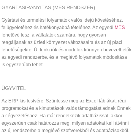
GYÁRTÁSIRÁNYÍTÁS (MES RENDSZER)
Gyártási és termelési folyamatok valós idejű követéséhez,
felügyeletéhez és hatékonyabbá tételéhez. Az egyedi
MES
lehetővé teszi a vállalatok számára, hogy gyorsan
reagáljanak az üzleti környezet változásaira és az új piaci
lehetőségekre. Új funkciók és modulok könnyen bevezethetők
az egyedi rendszerbe, és a meglévő folyamatok módosítása
is egyszerűbb lehet.
ÜGYVITEL
Az ERP kis testvére. Szüntesse meg az Excel táblákat, régi
programokat és a kimutatások valós támogatást adnak Önnek
a cégvezetéshez. Ha már rendelkezik adatbázissal, akkor
egyszerűen csak határozza meg, milyen adatokat kell átvinni
az új rendszerbe a meglévő szoftverekből és adatbázisokból.