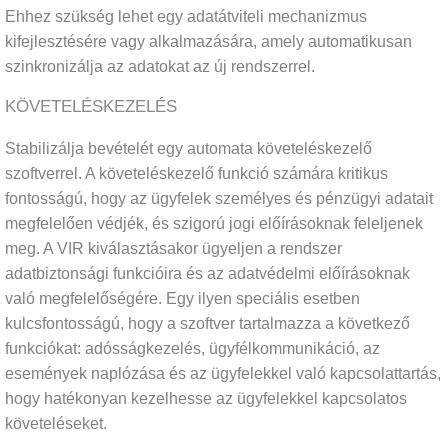
Ehhez szükség lehet egy adatátviteli mechanizmus
kifejlesztésére vagy alkalmazására, amely automatikusan
szinkronizálja az adatokat az új rendszerrel.
KÖVETELÉSKEZELÉS
Stabilizálja bevételét egy automata követeléskezelő
szoftverrel. A követeléskezelő funkció számára kritikus
fontosságú, hogy az ügyfelek személyes és pénzügyi adatait
megfelelően védjék, és szigorú jogi előírásoknak feleljenek
meg. A VIR kiválasztásakor ügyeljen a rendszer
adatbiztonsági funkcióira és az adatvédelmi előírásoknak
való megfelelőségére. Egy ilyen speciális esetben
kulcsfontosságú, hogy a szoftver tartalmazza a következő
funkciókat: adósságkezelés, ügyfélkommunikáció, az
események naplózása és az ügyfelekkel való kapcsolattartás,
hogy hatékonyan kezelhesse az ügyfelekkel kapcsolatos
követeléseket.